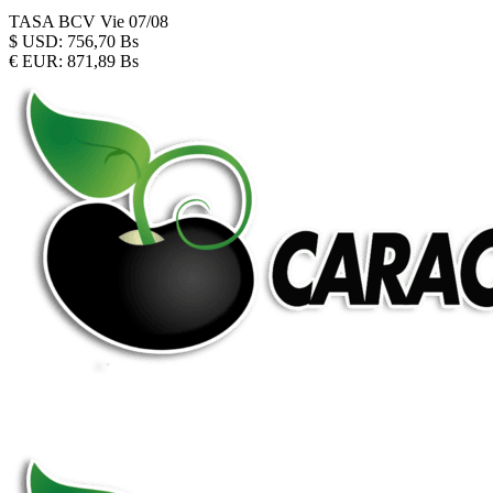
TASA BCV
Vie 07/08
$
USD:
756,70 Bs
€
EUR:
871,89 Bs