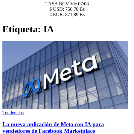
TASA BCV
Vie 07/08
$
USD:
756,70 Bs
€
EUR:
871,89 Bs
Etiqueta:
IA
Tendencias
La nueva aplicación de Meta con IA para
vendedores de Facebook Marketplace