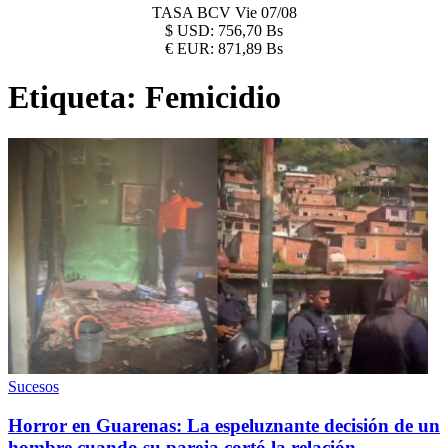
TASA BCV
Vie 07/08
$
USD:
756,70 Bs
€
EUR:
871,89 Bs
Etiqueta:
Femicidio
Sucesos
Horror en Guarenas: La espeluznante decisión de un
hombre cuando su pareja cortó la relación