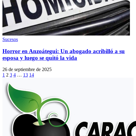
Sucesos
Horror en Anzoátegui: Un abogado acribilló a su
esposa y luego se quitó la vida
26 de septiembre de 2025
1
2
3
4
…
13
14