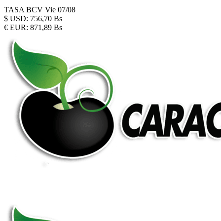
TASA BCV
Vie 07/08
$
USD:
756,70 Bs
€
EUR:
871,89 Bs