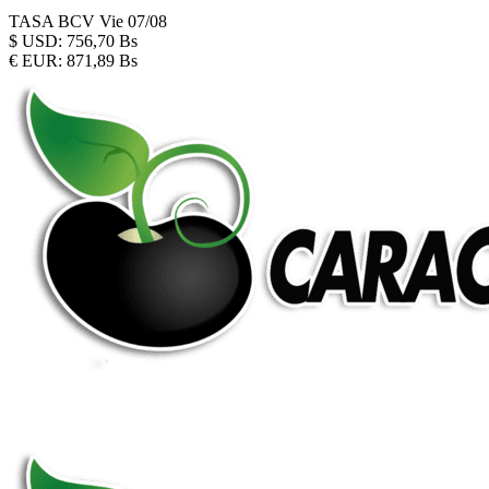
TASA BCV
Vie 07/08
$
USD:
756,70 Bs
€
EUR:
871,89 Bs