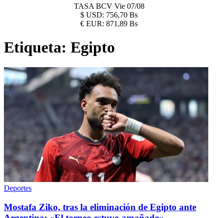
TASA BCV
Vie 07/08
$
USD:
756,70 Bs
€
EUR:
871,89 Bs
Etiqueta:
Egipto
Deportes
Mostafa Ziko, tras la eliminación de Egipto ante
Argentina: «El torneo estuvo amañado»