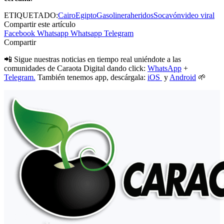
ETIQUETADO:
Cairo
Egipto
Gasolinera
heridos
Socavón
video viral
Compartir este artículo
Facebook
Whatsapp
Whatsapp
Telegram
Compartir
📲 Sigue nuestras noticias en tiempo real uniéndote a las
comunidades de Caraota Digital dando click:
WhatsApp
+
Telegram.
También tenemos app, descárgala:
iOS
y
Android
🌱