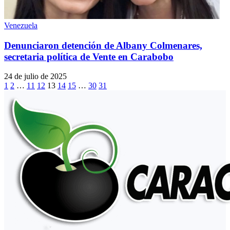
Venezuela
Denunciaron detención de Albany Colmenares,
secretaria política de Vente en Carabobo
24 de julio de 2025
1
2
…
11
12
13
14
15
…
30
31