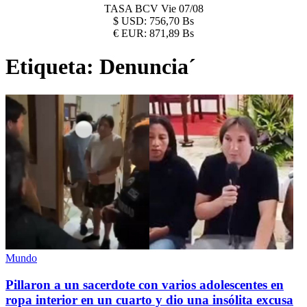
TASA BCV
Vie 07/08
$
USD:
756,70 Bs
€
EUR:
871,89 Bs
Etiqueta:
Denuncia´
Mundo
Pillaron a un sacerdote con varios adolescentes en
ropa interior en un cuarto y dio una insólita excusa