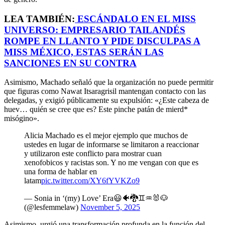
LEA TAMBIÉN:
ESCÁNDALO EN EL MISS
UNIVERSO: EMPRESARIO TAILANDÉS
ROMPE EN LLANTO Y PIDE DISCULPAS A
MISS MÉXICO, ESTAS SERÁN LAS
SANCIONES EN SU CONTRA
Asimismo, Machado señaló que la organización no puede permitir
que figuras como Nawat Itsaragrisil mantengan contacto con las
delegadas, y exigió públicamente su expulsión: «¿Este cabeza de
huev… quién se cree que es? Este pinche patán de mierd*
misógino».
Alicia Machado es el mejor ejemplo que muchos de
ustedes en lugar de informarse se limitaron a reaccionar
y utilizaron este conflicto para mostrar cuan
xenofobicos y racistas son. Y no me vengan con que es
una forma de hablar en
latam
pic.twitter.com/XY6fYVKZo9
— Sonia in ‘(my) Love’ Era😃🐠🐉♊♒🐰🐶
(@lesfemmelaw)
November 5, 2025
Asimismo, urgió una transformación profunda en la función del