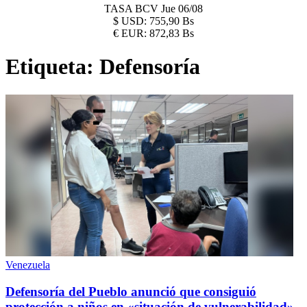
TASA BCV
Jue 06/08
$
USD:
755,90 Bs
€
EUR:
872,83 Bs
Etiqueta:
Defensoría
Venezuela
Defensoría del Pueblo anunció que consiguió
protección a niños en «situación de vulnerabilidad»