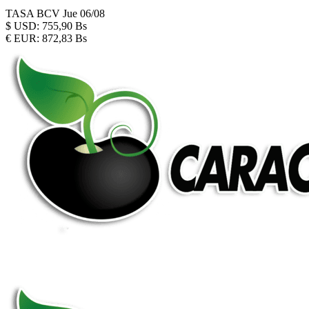
TASA BCV
Jue 06/08
$
USD:
755,90 Bs
€
EUR:
872,83 Bs