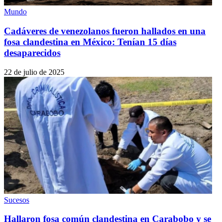
Mundo
Cadáveres de venezolanos fueron hallados en una
fosa clandestina en México: Tenían 15 días
desaparecidos
22 de julio de 2025
Sucesos
Hallaron fosa común clandestina en Carabobo y se