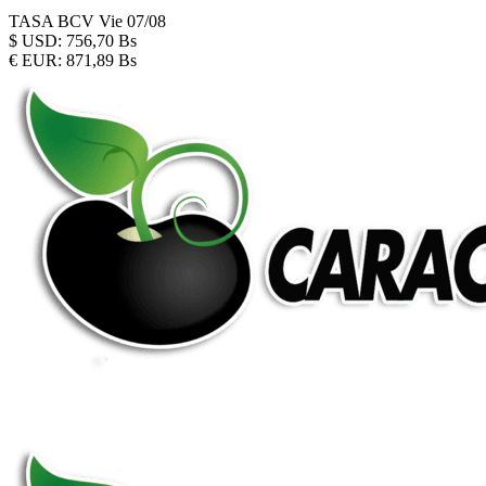
TASA BCV
Vie 07/08
$
USD:
756,70 Bs
€
EUR:
871,89 Bs