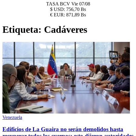
TASA BCV
Vie 07/08
$
USD:
756,70 Bs
€
EUR:
871,89 Bs
Etiqueta:
Cadáveres
Venezuela
Edificios de La Guaira no serán demolidos hasta
recuperar todos los cuerpos: esto dijeron autoridades