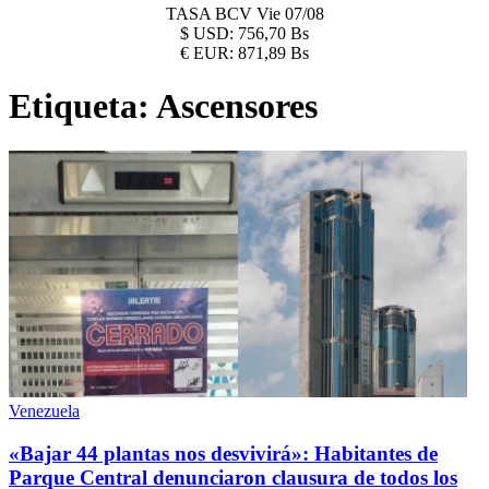
TASA BCV
Vie 07/08
$
USD:
756,70 Bs
€
EUR:
871,89 Bs
Etiqueta:
Ascensores
Venezuela
«Bajar 44 plantas nos desvivirá»: Habitantes de
Parque Central denunciaron clausura de todos los