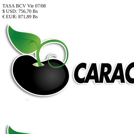
TASA BCV
Vie 07/08
$
USD:
756,70 Bs
€
EUR:
871,89 Bs