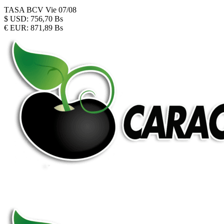
TASA BCV
Vie 07/08
$
USD:
756,70 Bs
€
EUR:
871,89 Bs