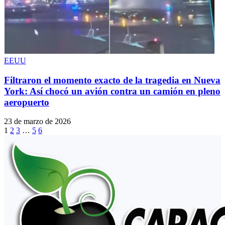
EEUU
Filtraron el momento exacto de la tragedia en Nueva
York: Así chocó un avión contra un camión en pleno
aeropuerto
23 de marzo de 2026
1
2
3
…
5
6