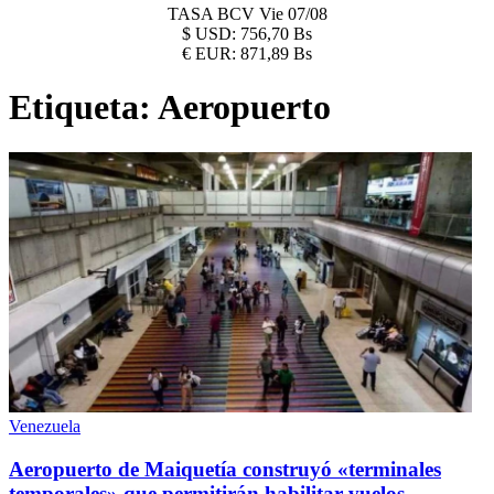
TASA BCV
Vie 07/08
$
USD:
756,70 Bs
€
EUR:
871,89 Bs
Etiqueta:
Aeropuerto
Venezuela
Aeropuerto de Maiquetía construyó «terminales
temporales» que permitirán habilitar vuelos