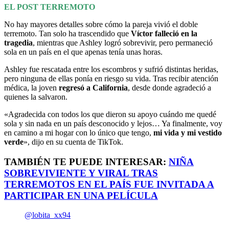
EL POST TERREMOTO
No hay mayores detalles sobre cómo la pareja vivió el doble
terremoto. Tan solo ha trascendido que
Víctor falleció en la
tragedia
, mientras que Ashley logró sobrevivir, pero permaneció
sola en un país en el que apenas tenía unas horas.
Ashley fue rescatada entre los escombros y sufrió distintas heridas,
pero ninguna de ellas ponía en riesgo su vida. Tras recibir atención
médica, la joven
regresó a California
, desde donde agradeció a
quienes la salvaron.
«Agradecida con todos los que dieron su apoyo cuándo me quedé
sola y sin nada en un país desconocido y lejos… Ya finalmente, voy
en camino a mi hogar con lo único que tengo,
mi vida y mi vestido
verde
», dijo en su cuenta de TikTok.
TAMBIÉN TE PUEDE INTERESAR:
NIÑA
SOBREVIVIENTE Y VIRAL TRAS
TERREMOTOS EN EL PAÍS FUE INVITADA A
PARTICIPAR EN UNA PELÍCULA
@lobita_xx94