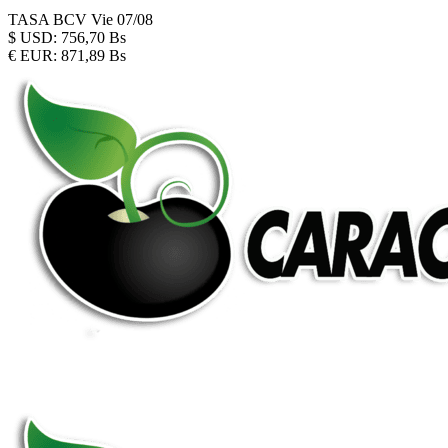
TASA BCV
Vie 07/08
$
USD:
756,70 Bs
€
EUR:
871,89 Bs