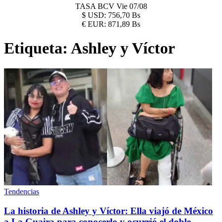
TASA BCV
Vie 07/08
$
USD:
756,70 Bs
€
EUR:
871,89 Bs
Etiqueta:
Ashley y Víctor
Tendencias
La historia de Ashley y Víctor: Ella viajó de México
a La Guaira para conocerlo y ocurrió el doble