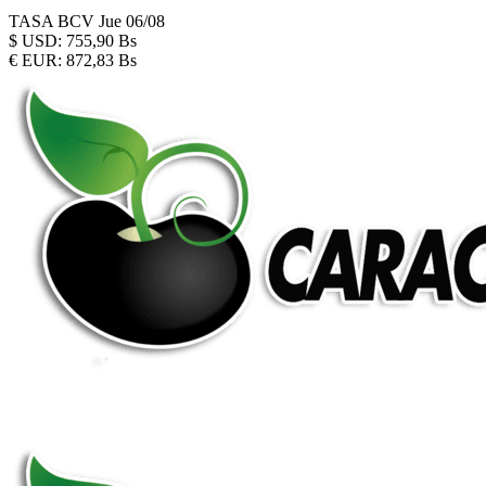
TASA BCV
Jue 06/08
$
USD:
755,90 Bs
€
EUR:
872,83 Bs