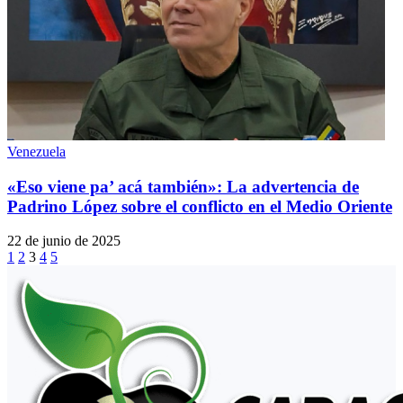
Venezuela
«Eso viene pa’ acá también»: La advertencia de
Padrino López sobre el conflicto en el Medio Oriente
22 de junio de 2025
1
2
3
4
5