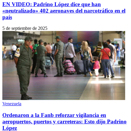
EN VIDEO: Padrino López dice que han
«neutralizado» 402 aeronaves del narcotráfico en el
país
5 de septiembre de 2025
Venezuela
Ordenaron a la Fanb reforzar vigilancia en
aeropuertos, puertos y carreteras: Esto dijo Padrino
López