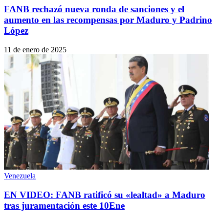
FANB rechazó nueva ronda de sanciones y el
aumento en las recompensas por Maduro y Padrino
López
11 de enero de 2025
Venezuela
EN VIDEO: FANB ratificó su «lealtad» a Maduro
tras juramentación este 10Ene