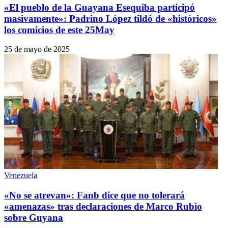
«El pueblo de la Guayana Esequiba participó
masivamente»: Padrino López tildó de «históricos»
los comicios de este 25May
25 de mayo de 2025
Venezuela
«No se atrevan»: Fanb dice que no tolerará
«amenazas» tras declaraciones de Marco Rubio
sobre Guyana