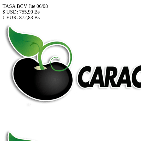
TASA BCV
Jue 06/08
$
USD:
755,90 Bs
€
EUR:
872,83 Bs