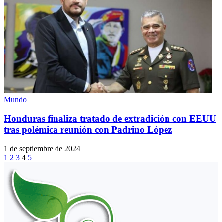
Mundo
Honduras finaliza tratado de extradición con EEUU
tras polémica reunión con Padrino López
1 de septiembre de 2024
1
2
3
4
5