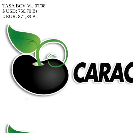
TASA BCV
Vie 07/08
$
USD:
756,70 Bs
€
EUR:
871,89 Bs