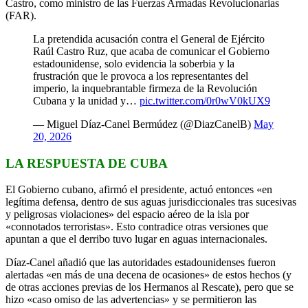
Castro, como ministro de las Fuerzas Armadas Revolucionarias
(FAR).
La pretendida acusación contra el General de Ejército
Raúl Castro Ruz, que acaba de comunicar el Gobierno
estadounidense, solo evidencia la soberbia y la
frustración que le provoca a los representantes del
imperio, la inquebrantable firmeza de la Revolución
Cubana y la unidad y…
pic.twitter.com/0r0wV0kUX9
— Miguel Díaz-Canel Bermúdez (@DiazCanelB)
May
20, 2026
LA RESPUESTA DE CUBA
El Gobierno cubano, afirmó el presidente, actuó entonces «en
legítima defensa, dentro de sus aguas jurisdiccionales tras sucesivas
y peligrosas violaciones» del espacio aéreo de la isla por
«connotados terroristas». Esto contradice otras versiones que
apuntan a que el derribo tuvo lugar en aguas internacionales.
Díaz-Canel añadió que las autoridades estadounidenses fueron
alertadas «en más de una decena de ocasiones» de estos hechos (y
de otras acciones previas de los Hermanos al Rescate), pero que se
hizo «caso omiso de las advertencias» y se permitieron las