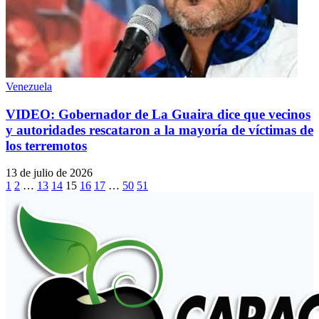
Venezuela
VIDEO: Gobernador de La Guaira dice que vecinos
y autoridades rescataron a la mayoría de víctimas de
los terremotos
13 de julio de 2026
1
2
…
13
14
15
16
17
…
50
51