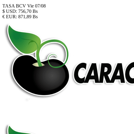
TASA BCV
Vie 07/08
$
USD:
756,70 Bs
€
EUR:
871,89 Bs