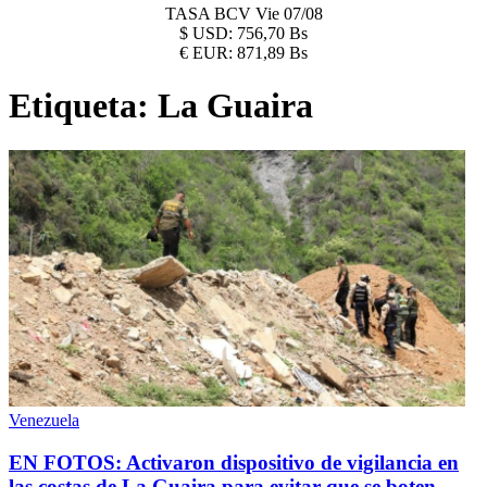
TASA BCV
Vie 07/08
$
USD:
756,70 Bs
€
EUR:
871,89 Bs
Etiqueta:
La Guaira
Venezuela
EN FOTOS: Activaron dispositivo de vigilancia en
las costas de La Guaira para evitar que se boten