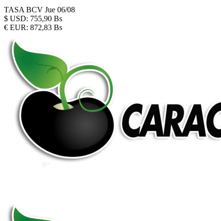
TASA BCV
Jue 06/08
$
USD:
755,90 Bs
€
EUR:
872,83 Bs