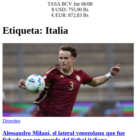
TASA BCV
Jue 06/08
$
USD:
755,90 Bs
€
EUR:
872,83 Bs
Etiqueta:
Italia
Deportes
Alessandro Milani, el lateral venezolano que fue
fichado por un grande del fútbol italiano