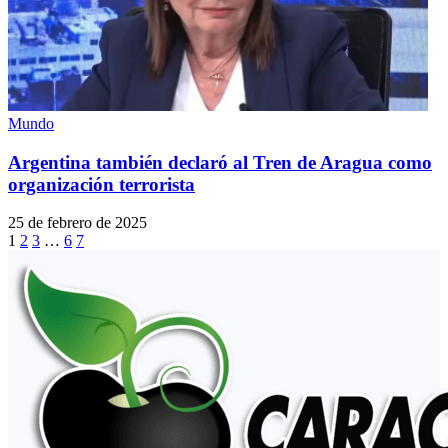
Mundo
Argentina también declaró al Tren de Aragua como
organización terrorista
25 de febrero de 2025
1
2
3
…
6
7