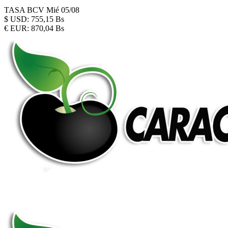
TASA BCV
Mié 05/08
$
USD:
755,15 Bs
€
EUR:
870,04 Bs