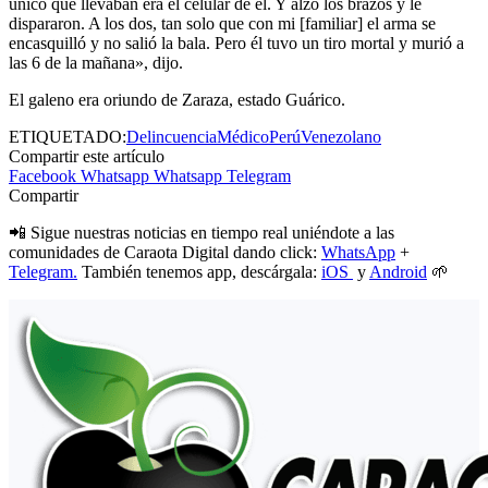
único que llevaban era el celular de él. Y alzó los brazos y le
dispararon. A los dos, tan solo que con mi [familiar] el arma se
encasquilló y no salió la bala. Pero él tuvo un tiro mortal y murió a
las 6 de la mañana», dijo.
El galeno era oriundo de Zaraza, estado Guárico.
ETIQUETADO:
Delincuencia
Médico
Perú
Venezolano
Compartir este artículo
Facebook
Whatsapp
Whatsapp
Telegram
Compartir
📲 Sigue nuestras noticias en tiempo real uniéndote a las
comunidades de Caraota Digital dando click:
WhatsApp
+
Telegram.
También tenemos app, descárgala:
iOS
y
Android
🌱