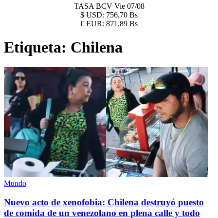
TASA BCV
Vie 07/08
$
USD:
756,70 Bs
€
EUR:
871,89 Bs
Etiqueta:
Chilena
Mundo
Nuevo acto de xenofobia: Chilena destruyó puesto
de comida de un venezolano en plena calle y todo