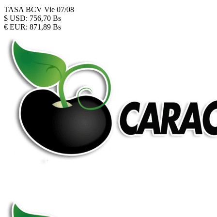
TASA BCV
Vie 07/08
$
USD:
756,70 Bs
€
EUR:
871,89 Bs