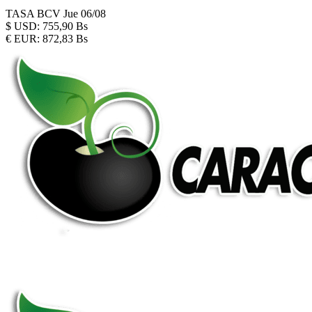
TASA BCV
Jue 06/08
$
USD:
755,90 Bs
€
EUR:
872,83 Bs