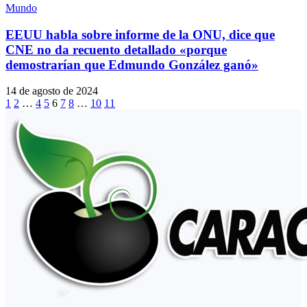
Mundo
EEUU habla sobre informe de la ONU, dice que
CNE no da recuento detallado «porque
demostrarían que Edmundo González ganó»
14 de agosto de 2024
1
2
…
4
5
6
7
8
…
10
11