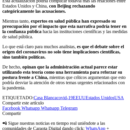
Esta actualización podría complicar todavía más las relaciones entre
Estados Unidos y China,
con Beijing rechazando
categóricamente las acusaciones.
Mientras tanto,
expertos en salud pública han expresado su
preocupación por el impacto que esta narrativa podría tener en
la confianza pública
hacia las instituciones científicas y las medidas
de salud pública.
Lo que está claro para muchos analistas,
es que el debate sobre el
origen del coronavirus no solo tiene implicaciones científicas,
sino también políticas.
De hecho,
opinan que la administración actual parece estar
utilizando esta teoría como una herramienta para reforzar su
postura frente a China,
mientras que críticos argumentan que esto
podría desviar la atención de otros temas urgentes relacionados con
la pandemia.
ETIQUETADO:
Casa Blanca
covid-19
EEUU
Estados Unidos
USA
Compartir este artículo
Facebook
Whatsapp
Whatsapp
Telegram
Compartir
📲 Sigue nuestras noticias en tiempo real uniéndote a las
comunidades de Caraota Digital dando click:
WhatsApp
+