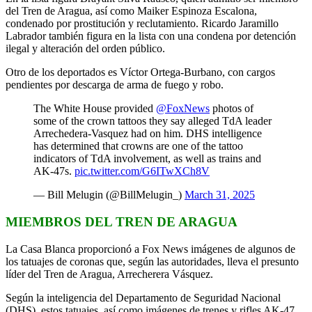
del Tren de Aragua, así como Maiker Espinoza Escalona,
condenado por prostitución y reclutamiento. Ricardo Jaramillo
Labrador también figura en la lista con una condena por detención
ilegal y alteración del orden público.
Otro de los deportados es Víctor Ortega-Burbano, con cargos
pendientes por descarga de arma de fuego y robo.
The White House provided
@FoxNews
photos of
some of the crown tattoos they say alleged TdA leader
Arrechedera-Vasquez had on him. DHS intelligence
has determined that crowns are one of the tattoo
indicators of TdA involvement, as well as trains and
AK-47s.
pic.twitter.com/G6ITwXCh8V
— Bill Melugin (@BillMelugin_)
March 31, 2025
MIEMBROS DEL TREN DE ARAGUA
La Casa Blanca proporcionó a Fox News imágenes de algunos de
los tatuajes de coronas que, según las autoridades, lleva el presunto
líder del Tren de Aragua, Arrecherera Vásquez.
Según la inteligencia del Departamento de Seguridad Nacional
(DHS), estos tatuajes, así como imágenes de trenes y rifles AK-47,