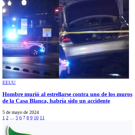
EEUU
Hombre murió al estrellarse contra uno de los muros
de la Casa Blanca, habría sido un accidente
5 de mayo de 2024
1
2
…
5
6
7
8
9
10
11