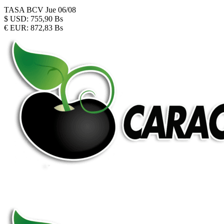
TASA BCV
Jue 06/08
$
USD:
755,90 Bs
€
EUR:
872,83 Bs