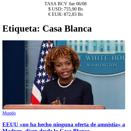
TASA BCV
Jue 06/08
$
USD:
755,90 Bs
€
EUR:
872,83 Bs
Etiqueta:
Casa Blanca
Mundo
EEUU «no ha hecho ninguna oferta de amnistía» a
Maduro, dicen desde la Casa Blanca