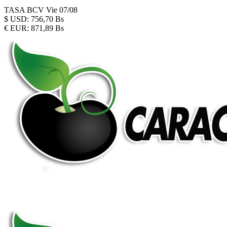
TASA BCV
Vie 07/08
$
USD:
756,70 Bs
€
EUR:
871,89 Bs