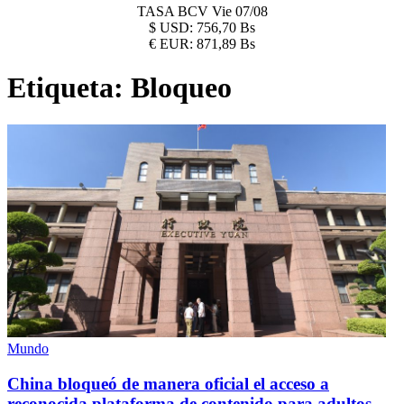
TASA BCV
Vie 07/08
$
USD:
756,70 Bs
€
EUR:
871,89 Bs
Etiqueta:
Bloqueo
Mundo
China bloqueó de manera oficial el acceso a
reconocida plataforma de contenido para adultos