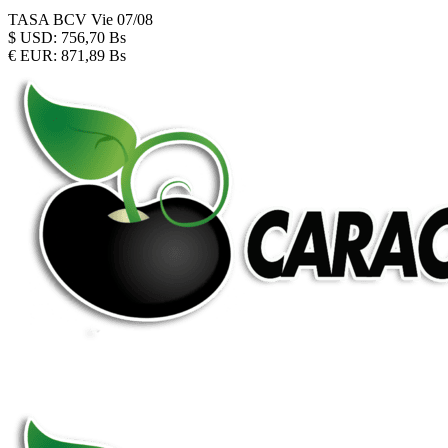
TASA BCV
Vie 07/08
$
USD:
756,70 Bs
€
EUR:
871,89 Bs