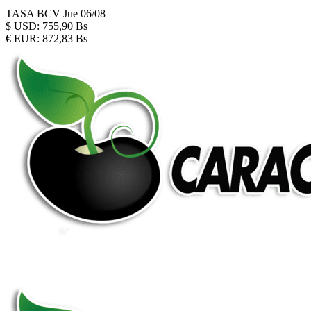
TASA BCV
Jue 06/08
$
USD:
755,90 Bs
€
EUR:
872,83 Bs