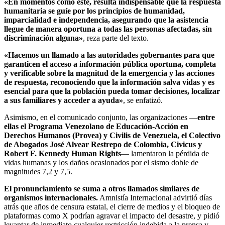
«En momentos como este, resulta indispensable que la respuesta
humanitaria se guíe por los principios de humanidad,
imparcialidad e independencia, asegurando que la asistencia
llegue de manera oportuna a todas las personas afectadas, sin
discriminación alguna»
, reza parte del texto.
«Hacemos un llamado a las autoridades gobernantes para que
garanticen el acceso a información pública oportuna, completa
y verificable sobre la magnitud de la emergencia y las acciones
de respuesta, reconociendo que la información salva vidas y es
esencial para que la población pueda tomar decisiones, localizar
a sus familiares y acceder a ayuda»
, se enfatizó.
Asimismo, en el comunicado conjunto, las organizaciones —
entre
ellas el Programa Venezolano de Educación-Acción en
Derechos Humanos (Provea) y Civilis de Venezuela, el Colectivo
de Abogados José Alvear Restrepo de Colombia, Civicus y
Robert F. Kennedy Human Rights
— lamentaron la pérdida de
vidas humanas y los daños ocasionados por el sismo doble de
magnitudes 7,2 y 7,5.
El pronunciamiento se suma a otros llamados similares de
organismos internacionales.
Amnistía Internacional advirtió días
atrás que años de censura estatal, el cierre de medios y el bloqueo de
plataformas como X podrían agravar el impacto del desastre, y pidió
levantar de inmediato cualquier restricción indebida a la prensa y