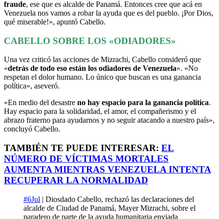
fraude
, ese que es alcalde de Panamá. Entonces cree que acá en
Venezuela nos vamos a robar la ayuda que es del pueblo. ¡Por Dios,
qué miserable!», apuntó Cabello.
CABELLO SOBRE LOS «ODIADORES»
Una vez criticó las acciones de Mizrachi, Cabello consideró que
«
detrás de todo eso están los odiadores de Venezuela
». «No
respetan el dolor humano. Lo único que buscan es una ganancia
política», aseveró.
«En medio del desastre
no hay espacio para la ganancia política
.
Hay espacio para la solidaridad, el amor, el compañerismo y el
abrazo fraterno para ayudarnos y no seguir atacando a nuestro país»,
concluyó Cabello.
TAMBIÉN TE PUEDE INTERESAR:
EL
NÚMERO DE VÍCTIMAS MORTALES
AUMENTA MIENTRAS VENEZUELA INTENTA
RECUPERAR LA NORMALIDAD
#6Jul
| Diosdado Cabello, rechazó las declaraciones del
alcalde de Ciudad de Panamá, Mayer Mizrachi, sobre el
paradero de parte de la ayuda humanitaria enviada