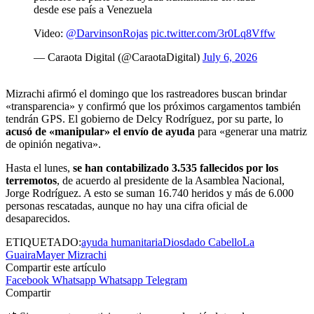
desde ese país a Venezuela
Video:
@DarvinsonRojas
pic.twitter.com/3r0Lq8Vffw
— Caraota Digital (@CaraotaDigital)
July 6, 2026
Mizrachi afirmó el domingo que los rastreadores buscan brindar
«transparencia» y confirmó que los próximos cargamentos también
tendrán GPS. El gobierno de Delcy Rodríguez, por su parte, lo
acusó de «manipular» el envío de ayuda
para «generar una matriz
de opinión negativa».
Hasta el lunes,
se han contabilizado 3.535 fallecidos por los
terremotos
, de acuerdo al presidente de la Asamblea Nacional,
Jorge Rodríguez. A esto se suman 16.740 heridos y más de 6.000
personas rescatadas, aunque no hay una cifra oficial de
desaparecidos.
ETIQUETADO:
ayuda humanitaria
Diosdado Cabello
La
Guaira
Mayer Mizrachi
Compartir este artículo
Facebook
Whatsapp
Whatsapp
Telegram
Compartir