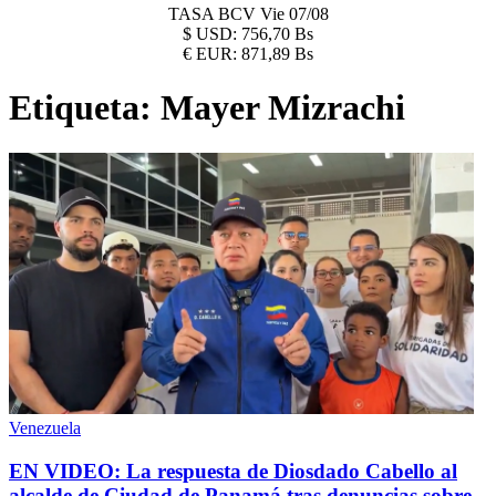
TASA BCV
Vie 07/08
$
USD:
756,70 Bs
€
EUR:
871,89 Bs
Etiqueta:
Mayer Mizrachi
Venezuela
EN VIDEO: La respuesta de Diosdado Cabello al
alcalde de Ciudad de Panamá tras denuncias sobre