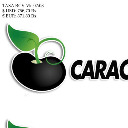
TASA BCV
Vie 07/08
$
USD:
756,70 Bs
€
EUR:
871,89 Bs