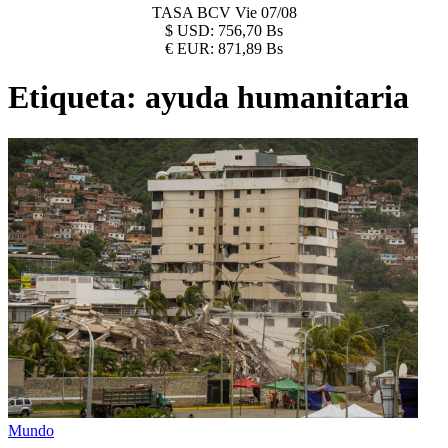
TASA BCV
Vie 07/08
$
USD:
756,70 Bs
€
EUR:
871,89 Bs
Etiqueta:
ayuda humanitaria
Mundo