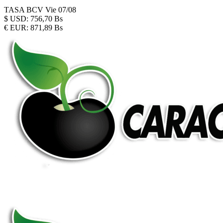
TASA BCV
Vie 07/08
$
USD:
756,70 Bs
€
EUR:
871,89 Bs