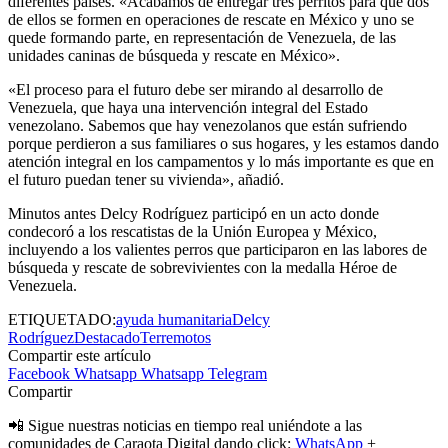
diferentes países. «Acabamos de entregar tres perritos para que dos
de ellos se formen en operaciones de rescate en México y uno se
quede formando parte, en representación de Venezuela, de las
unidades caninas de búsqueda y rescate en México».
«El proceso para el futuro debe ser mirando al desarrollo de
Venezuela, que haya una intervención integral del Estado
venezolano. Sabemos que hay venezolanos que están sufriendo
porque perdieron a sus familiares o sus hogares, y les estamos dando
atención integral en los campamentos y lo más importante es que en
el futuro puedan tener su vivienda», añadió.
Minutos antes Delcy Rodríguez participó en un acto donde
condecoró a los rescatistas de la Unión Europea y México,
incluyendo a los valientes perros que participaron en las labores de
búsqueda y rescate de sobrevivientes con la medalla Héroe de
Venezuela.
ETIQUETADO:
ayuda humanitaria
Delcy
Rodríguez
Destacado
Terremotos
Compartir este artículo
Facebook
Whatsapp
Whatsapp
Telegram
Compartir
📲 Sigue nuestras noticias en tiempo real uniéndote a las
comunidades de Caraota Digital dando click:
WhatsApp
+