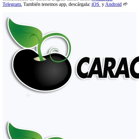
Telegram.
También tenemos app, descárgala:
iOS
y
Android
🌱