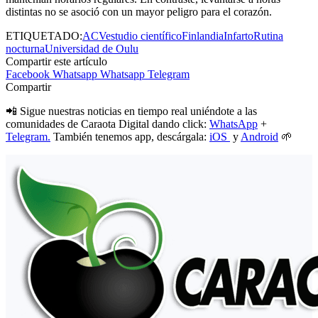
distintas no se asoció con un mayor peligro para el corazón.
ETIQUETADO:
ACV
estudio científico
Finlandia
Infarto
Rutina
nocturna
Universidad de Oulu
Compartir este artículo
Facebook
Whatsapp
Whatsapp
Telegram
Compartir
📲 Sigue nuestras noticias en tiempo real uniéndote a las
comunidades de Caraota Digital dando click:
WhatsApp
+
Telegram.
También tenemos app, descárgala:
iOS
y
Android
🌱