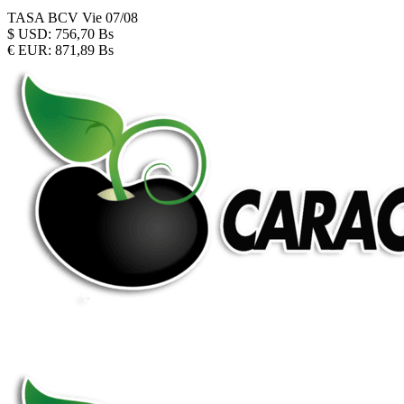
TASA BCV
Vie 07/08
$
USD:
756,70 Bs
€
EUR:
871,89 Bs