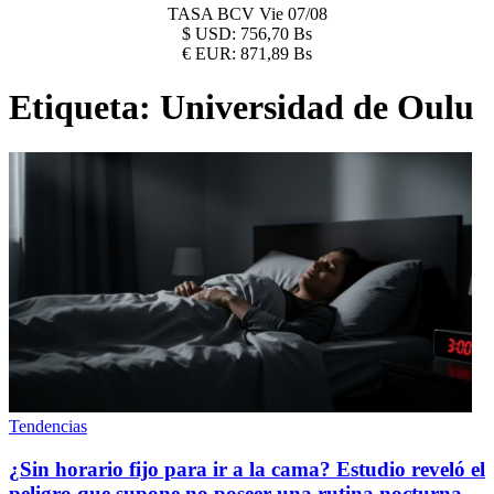
TASA BCV
Vie 07/08
$
USD:
756,70 Bs
€
EUR:
871,89 Bs
Etiqueta:
Universidad de Oulu
Tendencias
¿Sin horario fijo para ir a la cama? Estudio reveló el
peligro que supone no poseer una rutina nocturna