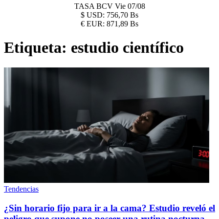
TASA BCV
Vie 07/08
$
USD:
756,70 Bs
€
EUR:
871,89 Bs
Etiqueta:
estudio científico
Tendencias
¿Sin horario fijo para ir a la cama? Estudio reveló el
peligro que supone no poseer una rutina nocturna