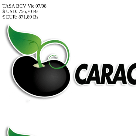
TASA BCV
Vie 07/08
$
USD:
756,70 Bs
€
EUR:
871,89 Bs