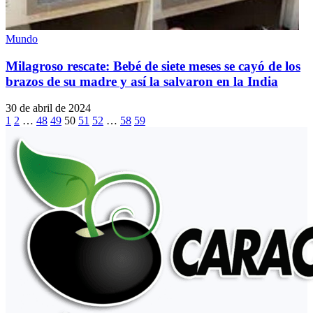
Mundo
Milagroso rescate: Bebé de siete meses se cayó de los
brazos de su madre y así la salvaron en la India
30 de abril de 2024
1
2
…
48
49
50
51
52
…
58
59