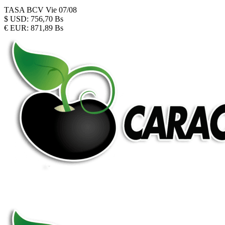
TASA BCV
Vie 07/08
$
USD:
756,70 Bs
€
EUR:
871,89 Bs