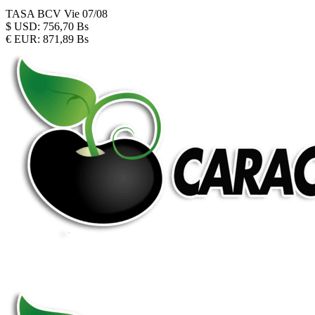
TASA BCV
Vie 07/08
$
USD:
756,70 Bs
€
EUR:
871,89 Bs