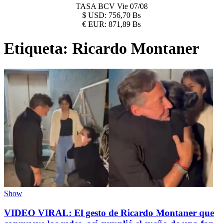
TASA BCV
Vie 07/08
$
USD:
756,70 Bs
€
EUR:
871,89 Bs
Etiqueta:
Ricardo Montaner
Show
VIDEO VIRAL: El gesto de Ricardo Montaner que