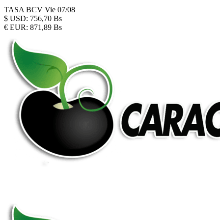
TASA BCV
Vie 07/08
$
USD:
756,70 Bs
€
EUR:
871,89 Bs