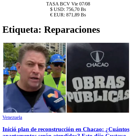
TASA BCV
Vie 07/08
$
USD:
756,70 Bs
€
EUR:
871,89 Bs
Etiqueta:
Reparaciones
Venezuela
Inició plan de reconstrucción en Chacao: ¿Cuántos
apartamentos serán atendidos? Esto dijo Gustavo