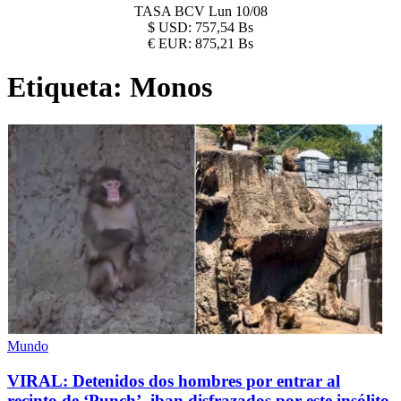
TASA BCV
Lun 10/08
$
USD:
757,54 Bs
€
EUR:
875,21 Bs
Etiqueta:
Monos
Mundo
VIRAL: Detenidos dos hombres por entrar al
recinto de ‘Punch’, iban disfrazados por este insólito