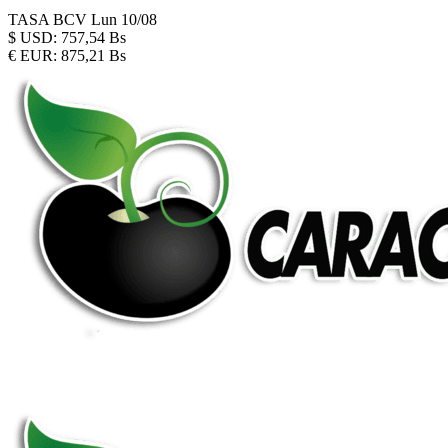
TASA BCV
Lun 10/08
$
USD:
757,54 Bs
€
EUR:
875,21 Bs