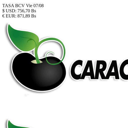
TASA BCV
Vie 07/08
$
USD:
756,70 Bs
€
EUR:
871,89 Bs