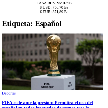
TASA BCV
Vie 07/08
$
USD:
756,70 Bs
€
EUR:
871,89 Bs
Etiqueta:
Español
Deportes
FIFA cede ante la presión: Permitirá el uso del
español en todas las ruedas de prensa tras la