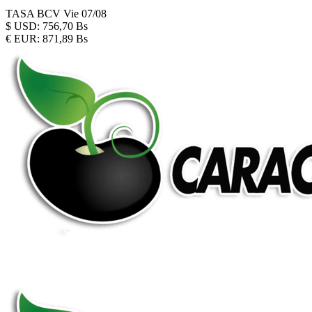
TASA BCV
Vie 07/08
$
USD:
756,70 Bs
€
EUR:
871,89 Bs