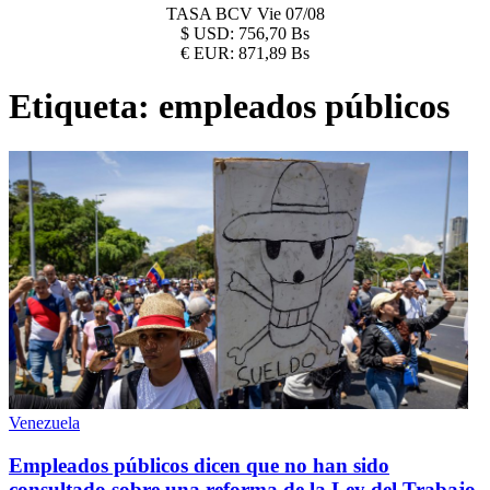
TASA BCV
Vie 07/08
$
USD:
756,70 Bs
€
EUR:
871,89 Bs
Etiqueta:
empleados públicos
Venezuela
Empleados públicos dicen que no han sido
consultado sobre una reforma de la Ley del Trabajo