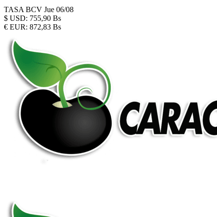
TASA BCV
Jue 06/08
$
USD:
755,90 Bs
€
EUR:
872,83 Bs