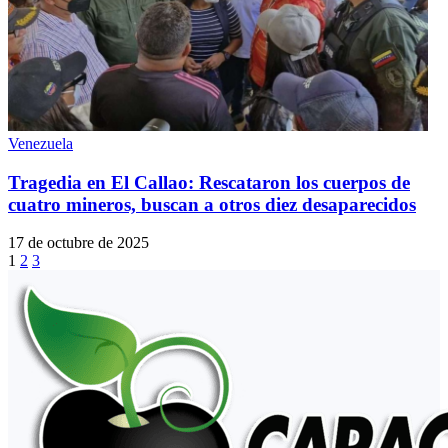
Venezuela
Tragedia en El Callao: Rescataron los cuerpos de
cuatro mineros, buscan a otros diez desaparecidos
17 de octubre de 2025
1
2
3