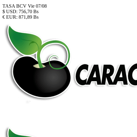
TASA BCV
Vie 07/08
$
USD:
756,70 Bs
€
EUR:
871,89 Bs