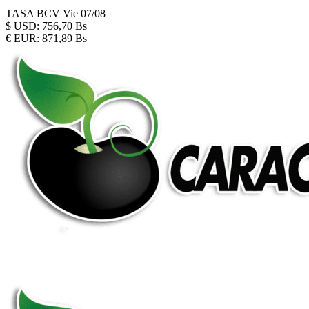
TASA BCV
Vie 07/08
$
USD:
756,70 Bs
€
EUR:
871,89 Bs