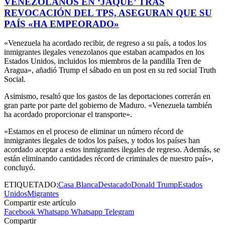
VENEZOLANOS EN ‘JAQUE’ TRAS
REVOCACIÓN DEL TPS, ASEGURAN QUE SU
PAÍS «HA EMPEORADO»
«Venezuela ha acordado recibir, de regreso a su país, a todos los
inmigrantes ilegales venezolanos que estaban acampados en los
Estados Unidos, incluidos los miembros de la pandilla Tren de
Aragua», añadió Trump el sábado en un post en su red social Truth
Social.
Asimismo, resaltó que los gastos de las deportaciones correrán en
gran parte por parte del gobierno de Maduro. «Venezuela también
ha acordado proporcionar el transporte».
«Estamos en el proceso de eliminar un número récord de
inmigrantes ilegales de todos los países, y todos los países han
acordado aceptar a estos inmigrantes ilegales de regreso. Además, se
están eliminando cantidades récord de criminales de nuestro país»,
concluyó.
ETIQUETADO:
Casa Blanca
Destacado
Donald Trump
Estados
Unidos
Migrantes
Compartir este artículo
Facebook
Whatsapp
Whatsapp
Telegram
Compartir