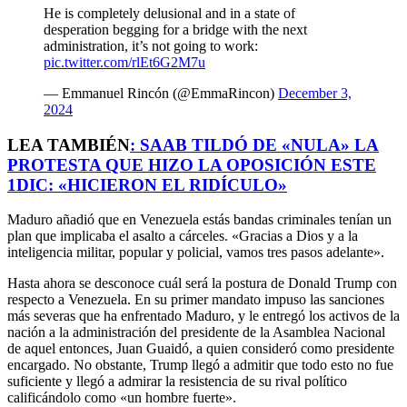
He is completely delusional and in a state of
desperation begging for a bridge with the next
administration, it’s not going to work:
pic.twitter.com/rlEt6G2M7u
— Emmanuel Rincón (@EmmaRincon)
December 3,
2024
LEA TAMBIÉN
:
SAAB TILDÓ DE «NULA» LA
PROTESTA QUE HIZO LA OPOSICIÓN ESTE
1DIC: «HICIERON EL RIDÍCULO»
Maduro añadió que en Venezuela estás bandas criminales tenían un
plan que implicaba el asalto a cárceles. «Gracias a Dios y a la
inteligencia militar, popular y policial, vamos tres pasos adelante».
Hasta ahora se desconoce cuál será la postura de Donald Trump con
respecto a Venezuela. En su primer mandato impuso las sanciones
más severas que ha enfrentado Maduro, y le entregó los activos de la
nación a la administración del presidente de la Asamblea Nacional
de aquel entonces, Juan Guaidó, a quien consideró como presidente
encargado. No obstante, Trump llegó a admitir que todo esto no fue
suficiente y llegó a admirar la resistencia de su rival político
calificándolo como «un hombre fuerte».