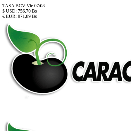
TASA BCV
Vie 07/08
$
USD:
756,70 Bs
€
EUR:
871,89 Bs