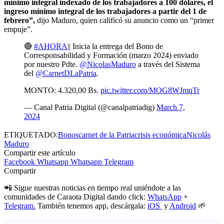
mínimo integral indexado de los trabajadores a 100 dólares, el
ingreso mínimo integral de los trabajadores a partir del 1 de
febrero”,
dijo Maduro, quien calificó su anuncio como un “primer
empuje”.
🔴
#AHORA
|| Inicia la entrega del Bono de
Corresponsabilidad y Formación (marzo 2024) enviado
por nuestro Pdte.
@NicolasMaduro
a través del Sistema
del
@CarnetDLaPatria
.
MONTO: 4.320,00 Bs.
pic.twitter.com/MOG8WJmqTr
— Canal Patria Digital (@canalpatriadig)
March 7,
2024
ETIQUETADO:
Bonos
carnet de la Patria
crisis económica
Nicolás
Maduro
Compartir este artículo
Facebook
Whatsapp
Whatsapp
Telegram
Compartir
📲 Sigue nuestras noticias en tiempo real uniéndote a las
comunidades de Caraota Digital dando click:
WhatsApp
+
Telegram.
También tenemos app, descárgala:
iOS
y
Android
🌱