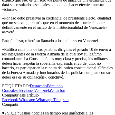
explicó que esto es tan solo «la punta de lanza de una estrategia que
dará sus resultados esenciales como la de hacer efectiva nuestra
victoria».
«Por eso debo preservar la credencial de presidente electo, cualidad
que no se extinguirá más que en el momento de asumir el poder
definitivamente en el marco de la institucionalidad de Venezuela»,
aseveró.
Para finalizar, reiteró su llamado a los militares en Venezuela.
«Ratifico cada una de las palabras dirigidas el pasado 10 de enero a
los integrantes de la Fuerza Armada de la cual soy su legítimo
comandante. La Constitución es muy clara y precisa, los militares
deben hacer respetar la soberanía expresada el 28 de julio, no
hacerlo, es participar en la ruptura del orden constitucional. Oficiales
de la Fuerza Armada y funcionarios de las policías cumplan con su
deber esa es su obligación», concluyó.
ETIQUETADO:
Destacado
Edmundo
González
elecciones
Venezuela
Votación
Compartir este artículo
Facebook
Whatsapp
Whatsapp
Telegram
Compartir
📲 Sigue nuestras noticias en tiempo real uniéndote a las